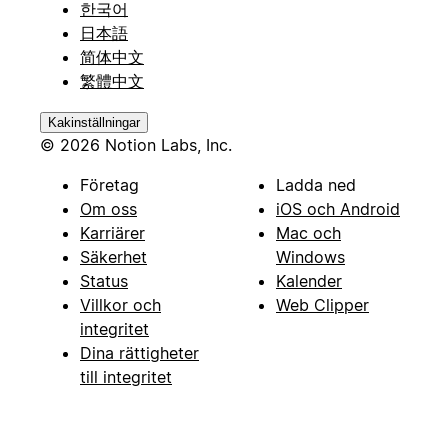
한국어
日本語
简体中文
繁體中文
Kakinställningar
© 2026 Notion Labs, Inc.
Företag
Ladda ned
Om oss
iOS och Android
Karriärer
Mac och
Säkerhet
Windows
Status
Kalender
Villkor och
Web Clipper
integritet
Dina rättigheter
till integritet