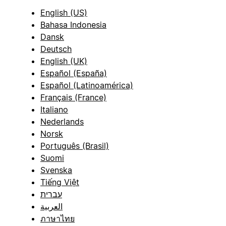
English (US)
Bahasa Indonesia
Dansk
Deutsch
English (UK)
Español (España)
Español (Latinoamérica)
Français (France)
Italiano
Nederlands
Norsk
Português (Brasil)
Suomi
Svenska
Tiếng Việt
עברית
العربية
ภาษาไทย