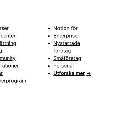
rser
Notion för
pcenter
Enterprise
ättning
Nystartade
g
företag
munity
Småföretag
grationer
Personal
ar
Utforska mer
→
nerprogram