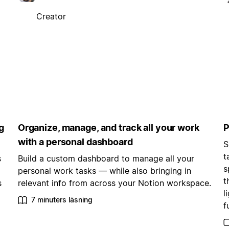
Creator
g
Organize, manage, and track all your work
P
with a personal dashboard
S
t
s
Build a custom dashboard to manage all your
s
personal work tasks — while also bringing in
t
s
relevant info from across your Notion workspace.
l
7 minuters läsning
f