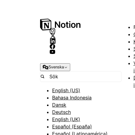
Svenska
English (US)
Bahasa Indonesia
Dansk
Deutsch
English (UK)
Español (España)
Español (Latinoamérica)