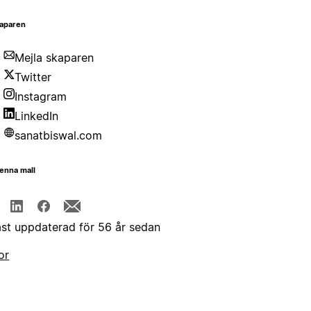
aparen
Mejla skaparen
Twitter
Instagram
LinkedIn
sanatbiswal.com
enna mall
st uppdaterad för 56 år sedan
or