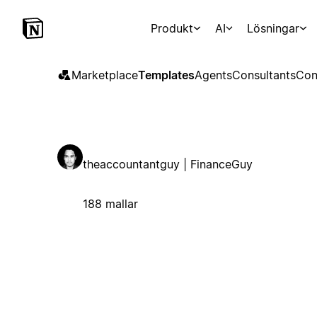
Produkt
AI
Lösningar
Marketplace
Templates
Agents
Consultants
Con
theaccountantguy | FinanceGuy
188 mallar