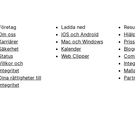
Företag
Ladda ned
Resu
Om oss
iOS och Android
Hjäl
Karriärer
Mac och Windows
Priss
Säkerhet
Kalender
Blog
Status
Web Clipper
Com
Villkor och
Inte
integritet
Mall
Dina rättigheter till
Part
integritet