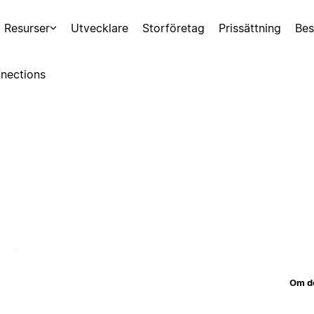
Resurser
Utvecklare
Storföretag
Prissättning
Bes
nections
Om d