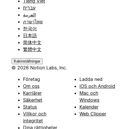
Tiếng Việt
עברית
العربية
ภาษาไทย
한국어
日本語
简体中文
繁體中文
Kakinställningar
© 2026 Notion Labs, Inc.
Företag
Ladda ned
Om oss
iOS och Android
Karriärer
Mac och
Säkerhet
Windows
Status
Kalender
Villkor och
Web Clipper
integritet
Dina rättigheter