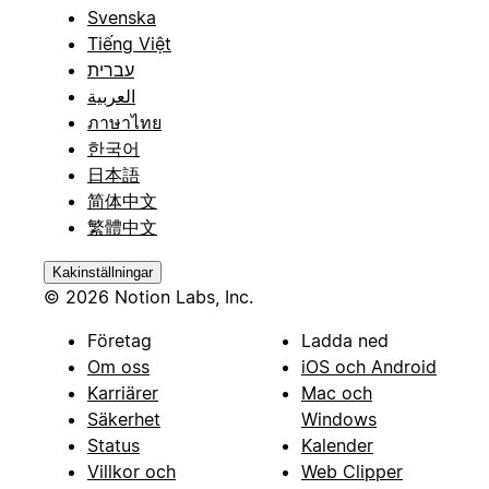
Svenska
Tiếng Việt
עברית
العربية
ภาษาไทย
한국어
日本語
简体中文
繁體中文
Kakinställningar
© 2026 Notion Labs, Inc.
Företag
Ladda ned
Om oss
iOS och Android
Karriärer
Mac och
Säkerhet
Windows
Status
Kalender
Villkor och
Web Clipper