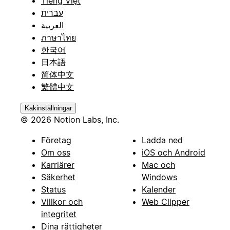
Tiếng Việt
עברית
العربية
ภาษาไทย
한국어
日本語
简体中文
繁體中文
Kakinställningar
© 2026 Notion Labs, Inc.
Företag
Ladda ned
Om oss
iOS och Android
Karriärer
Mac och
Säkerhet
Windows
Status
Kalender
Villkor och
Web Clipper
integritet
Dina rättigheter