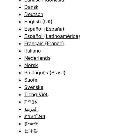
Dansk
Deutsch
English (UK)
Español (España)
Español (Latinoamérica)
Français (France)
Italiano
Nederlands
Norsk
Português (Brasil)
Suomi
Svenska
Tiếng Việt
עברית
العربية
ภาษาไทย
한국어
日本語