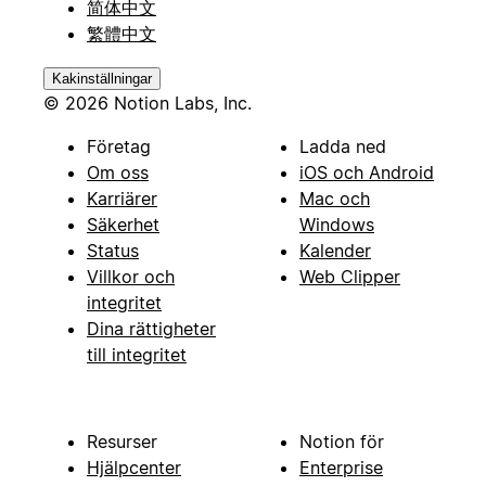
简体中文
繁體中文
Kakinställningar
© 2026 Notion Labs, Inc.
Företag
Ladda ned
Om oss
iOS och Android
Karriärer
Mac och
Säkerhet
Windows
Status
Kalender
Villkor och
Web Clipper
integritet
Dina rättigheter
till integritet
Resurser
Notion för
Hjälpcenter
Enterprise