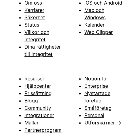
Om oss
iOS och Android
Karriärer
Mac och
Säkerhet
Windows
Status
Kalender
Villkor och
Web Clipper
integritet
Dina rättigheter
till integritet
Resurser
Notion för
Hjälpcenter
Enterprise
Prissättning
Nystartade
Blogg
företag
Community
Småföretag
Integrationer
Personal
Mallar
Utforska mer
→
Partnerprogram