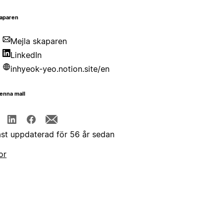
aparen
Mejla skaparen
LinkedIn
inhyeok-yeo.notion.site/en
enna mall
st uppdaterad för 56 år sedan
or