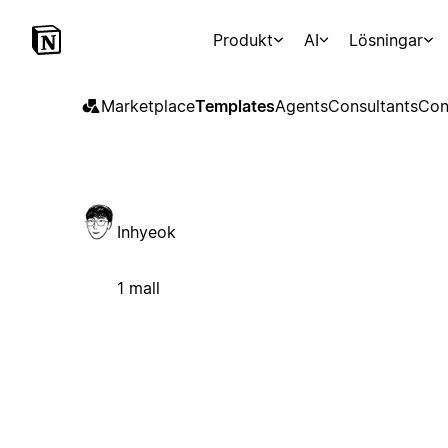
Produkt
AI
Lösningar
Marketplace
Templates
Agents
Consultants
Con
Inhyeok
1 mall