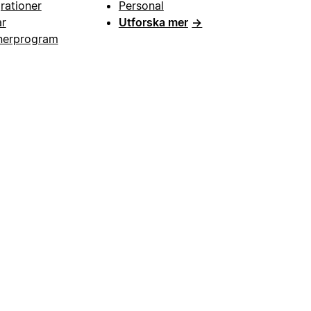
grationer
Personal
ar
Utforska mer
→
nerprogram