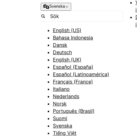
Svenska
English (US)
Bahasa Indonesia
Dansk
Deutsch
English (UK)
Español (España)
Español (Latinoamérica)
Français (France)
Italiano
Nederlands
Norsk
Português (Brasil)
Suomi
Svenska
Tiếng Việt