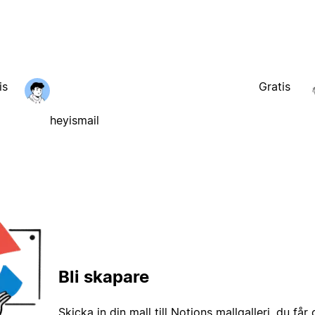
is
Gratis
heyismail
Bli skapare
Skicka in din mall till Notions mallgalleri, du får