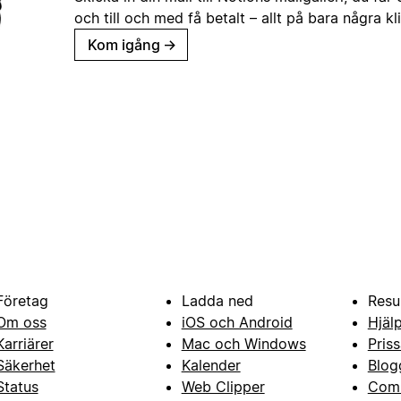
och till och med få betalt – allt på bara några kl
Kom igång
→
Företag
Ladda ned
Resu
Om oss
iOS och Android
Hjäl
Karriärer
Mac och Windows
Priss
Säkerhet
Kalender
Blog
Status
Web Clipper
Com