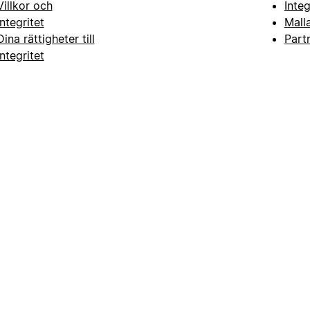
Villkor och
Inte
integritet
Mall
Dina rättigheter till
Part
integritet