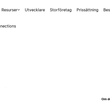
Resurser
Utvecklare
Storföretag
Prissättning
Bes
nections
Om d