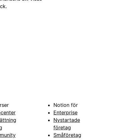
ick.
rser
Notion för
pcenter
Enterprise
ättning
Nystartade
g
företag
munity
Småföretag