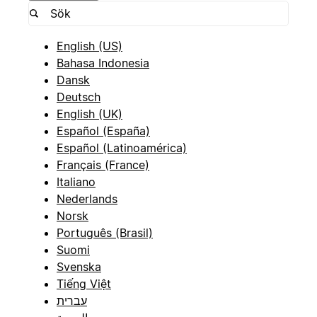
English (US)
Bahasa Indonesia
Dansk
Deutsch
English (UK)
Español (España)
Español (Latinoamérica)
Français (France)
Italiano
Nederlands
Norsk
Português (Brasil)
Suomi
Svenska
Tiếng Việt
עברית