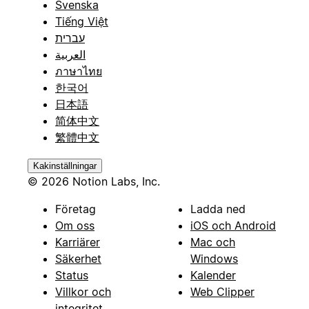
Svenska
Tiếng Việt
עברית
العربية
ภาษาไทย
한국어
日本語
简体中文
繁體中文
Kakinställningar
© 2026 Notion Labs, Inc.
Företag
Ladda ned
Om oss
iOS och Android
Karriärer
Mac och
Säkerhet
Windows
Status
Kalender
Villkor och
Web Clipper
integritet