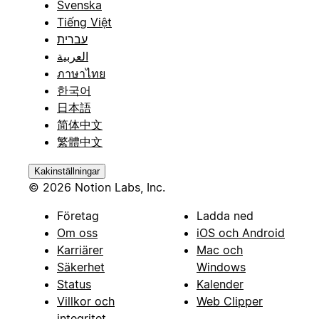
Svenska
Tiếng Việt
עברית
العربية
ภาษาไทย
한국어
日本語
简体中文
繁體中文
Kakinställningar
© 2026 Notion Labs, Inc.
Företag
Ladda ned
Om oss
iOS och Android
Karriärer
Mac och
Säkerhet
Windows
Status
Kalender
Villkor och
Web Clipper
integritet