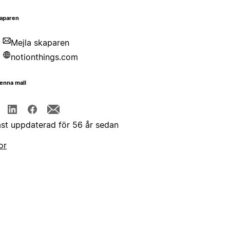
aparen
Mejla skaparen
notionthings.com
enna mall
st uppdaterad för 56 år sedan
or