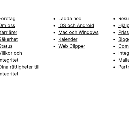
Företag
Ladda ned
Resu
Om oss
iOS och Android
Hjäl
Karriärer
Mac och Windows
Priss
Säkerhet
Kalender
Blog
Status
Web Clipper
Com
Villkor och
Inte
integritet
Mall
Dina rättigheter till
Part
integritet