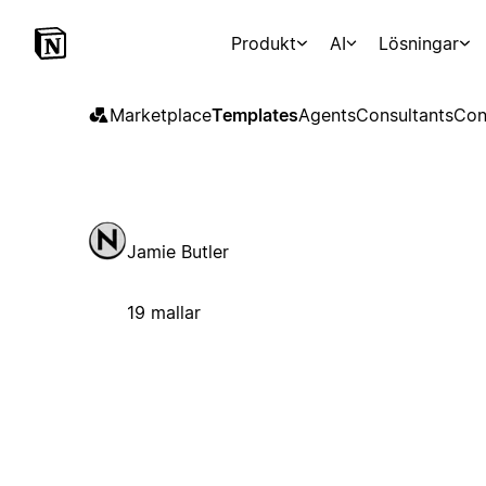
Produkt
AI
Lösningar
Marketplace
Templates
Agents
Consultants
Con
Jamie Butler
19 mallar