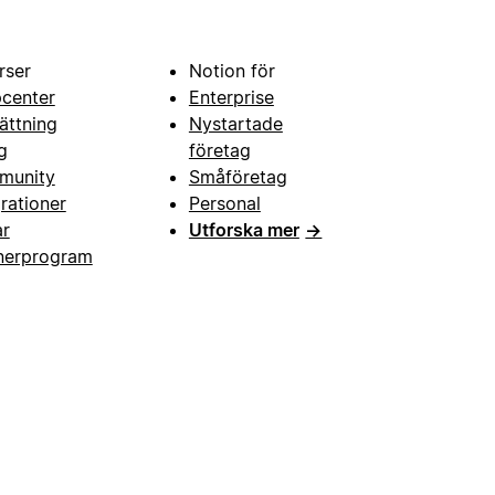
rser
Notion för
pcenter
Enterprise
ättning
Nystartade
g
företag
munity
Småföretag
grationer
Personal
ar
Utforska mer
→
nerprogram