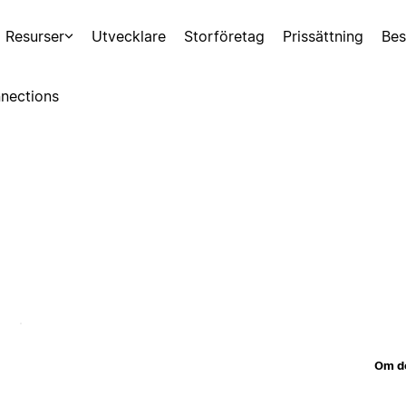
Resurser
Utvecklare
Storföretag
Prissättning
Bes
nections
Om d