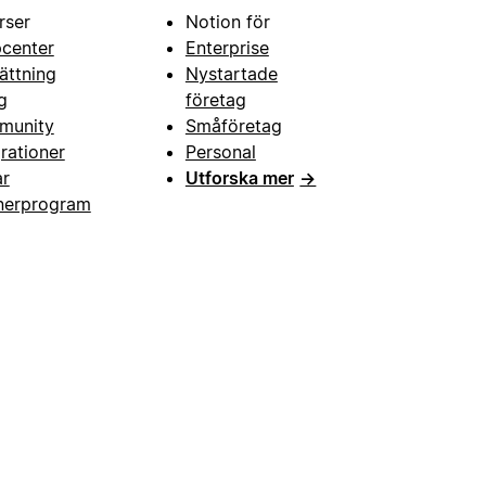
rser
Notion för
pcenter
Enterprise
ättning
Nystartade
g
företag
munity
Småföretag
grationer
Personal
ar
Utforska mer
→
nerprogram