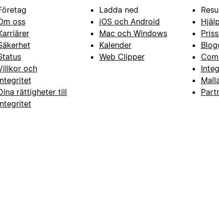
Företag
Ladda ned
Resu
Om oss
iOS och Android
Hjäl
Karriärer
Mac och Windows
Priss
Säkerhet
Kalender
Blog
Status
Web Clipper
Com
Villkor och
Inte
integritet
Mall
Dina rättigheter till
Part
integritet