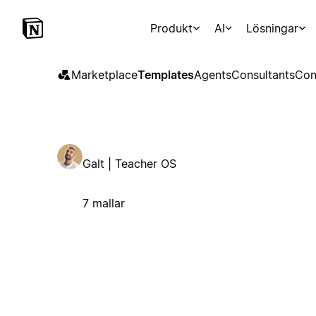
Produkt
AI
Lösningar
Marketplace
Templates
Agents
Consultants
Con
Galt | Teacher OS
7 mallar