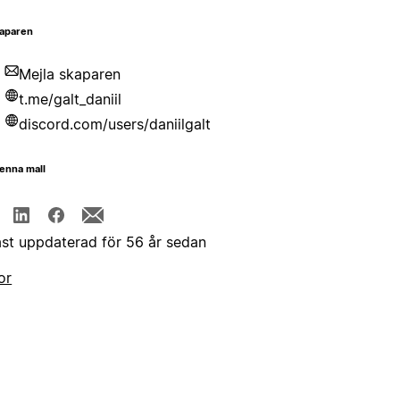
aparen
Mejla skaparen
t.me/galt_daniil
discord.com/users/daniilgalt
enna mall
st uppdaterad för 56 år sedan
or