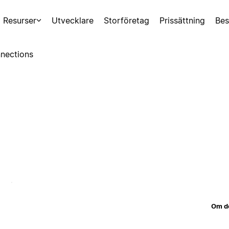
Resurser
Utvecklare
Storföretag
Prissättning
Bes
nections
Om d