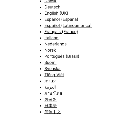
Dansk
Deutsch
English (UK)
Español (España)
Español (Latinoamérica)
Français (France)
Italiano
Nederlands
Norsk
Português (Brasil)
Suomi
Svenska
Tiếng Việt
עברית
العربية
ภาษาไทย
한국어
日本語
简体中文