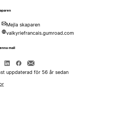
aparen
Mejla skaparen
valkyriefrancais.gumroad.com
enna mall
st uppdaterad för 56 år sedan
or