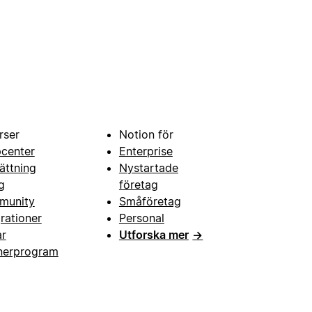
rser
Notion för
pcenter
Enterprise
ättning
Nystartade
g
företag
munity
Småföretag
grationer
Personal
ar
Utforska mer
→
nerprogram