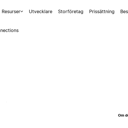
Resurser
Utvecklare
Storföretag
Prissättning
Bes
nections
Om d