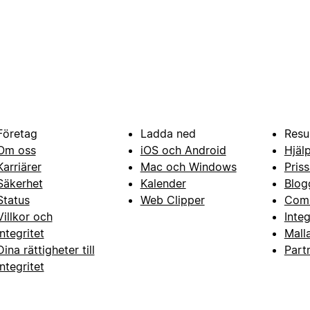
Företag
Ladda ned
Resu
Om oss
iOS och Android
Hjäl
Karriärer
Mac och Windows
Priss
Säkerhet
Kalender
Blog
Status
Web Clipper
Com
Villkor och
Inte
integritet
Mall
Dina rättigheter till
Part
integritet