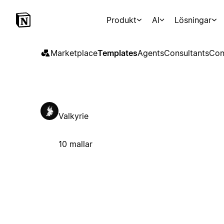
Produkt
AI
Lösningar
Marketplace
Templates
Agents
Consultants
Con
Valkyrie
10 mallar