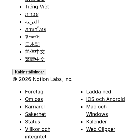
Tiếng Việt
עברית
العربية
ภาษาไทย
한국어
日本語
简体中文
繁體中文
Kakinställningar
© 2026 Notion Labs, Inc.
Företag
Ladda ned
Om oss
iOS och Android
Karriärer
Mac och
Säkerhet
Windows
Status
Kalender
Villkor och
Web Clipper
integritet