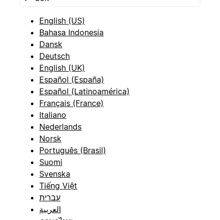
English (US)
Bahasa Indonesia
Dansk
Deutsch
English (UK)
Español (España)
Español (Latinoamérica)
Français (France)
Italiano
Nederlands
Norsk
Português (Brasil)
Suomi
Svenska
Tiếng Việt
עברית
العربية