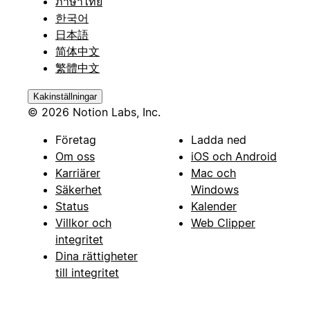
ภาษาไทย
한국어
日本語
简体中文
繁體中文
Kakinställningar
© 2026 Notion Labs, Inc.
Företag
Ladda ned
Om oss
iOS och Android
Karriärer
Mac och
Säkerhet
Windows
Status
Kalender
Villkor och
Web Clipper
integritet
Dina rättigheter
till integritet