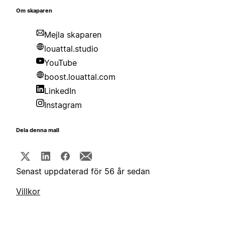
Om skaparen
Mejla skaparen
louattal.studio
YouTube
boost.louattal.com
LinkedIn
Instagram
Dela denna mall
Senast uppdaterad för 56 år sedan
Villkor