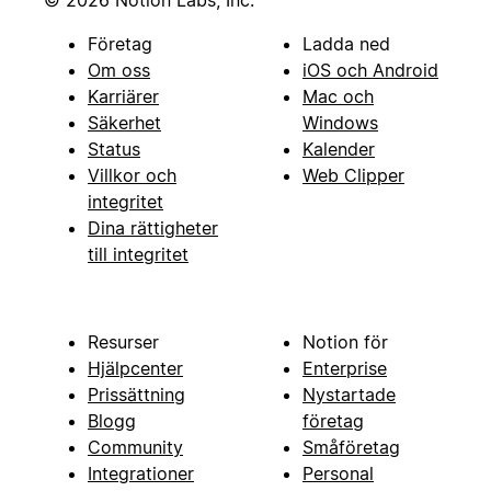
© 2026 Notion Labs, Inc.
Företag
Ladda ned
Om oss
iOS och Android
Karriärer
Mac och
Säkerhet
Windows
Status
Kalender
Villkor och
Web Clipper
integritet
Dina rättigheter
till integritet
Resurser
Notion för
Hjälpcenter
Enterprise
Prissättning
Nystartade
Blogg
företag
Community
Småföretag
Integrationer
Personal