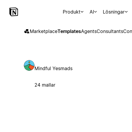
Produkt
AI
Lösningar
Marketplace
Templates
Agents
Consultants
Con
Mindful Yesmads
24 mallar