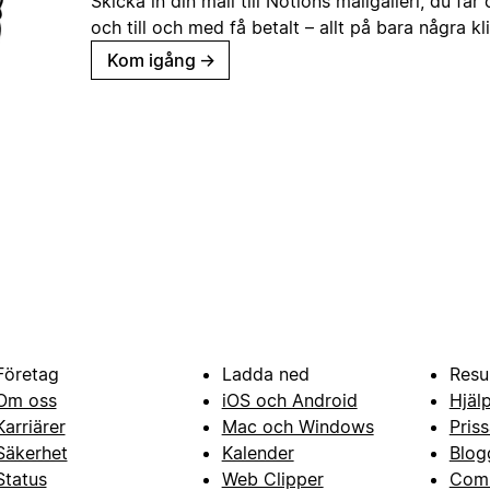
Skicka in din mall till Notions mallgalleri, du får
och till och med få betalt – allt på bara några kl
Kom igång
→
Företag
Ladda ned
Resu
Om oss
iOS och Android
Hjäl
Karriärer
Mac och Windows
Priss
Säkerhet
Kalender
Blog
Status
Web Clipper
Com