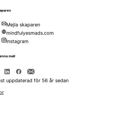
aparen
Mejla skaparen
mindfulyesmads.com
Instagram
enna mall
st uppdaterad för 56 år sedan
or