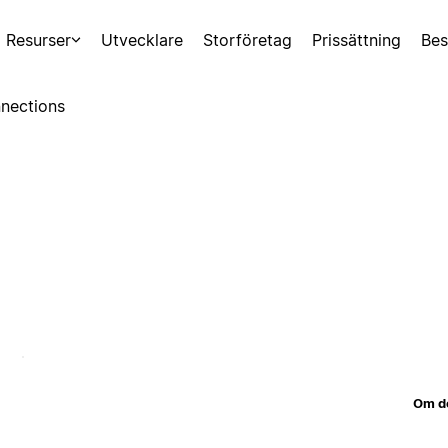
Resurser
Utvecklare
Storföretag
Prissättning
Bes
nections
Om d