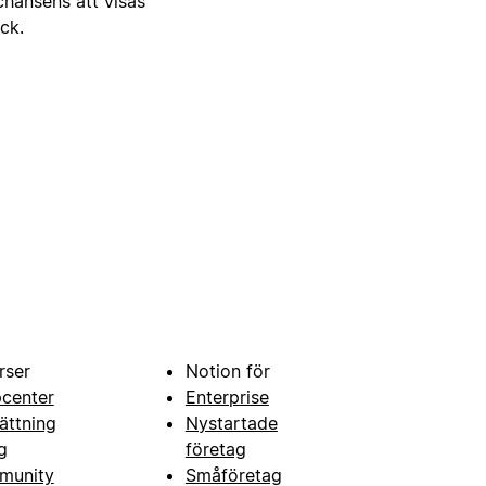
 chansens att visas
ick.
rser
Notion för
pcenter
Enterprise
ättning
Nystartade
g
företag
munity
Småföretag