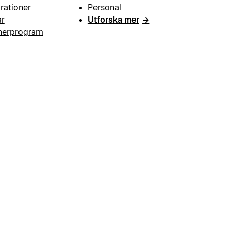
grationer
Personal
ar
Utforska mer
→
nerprogram