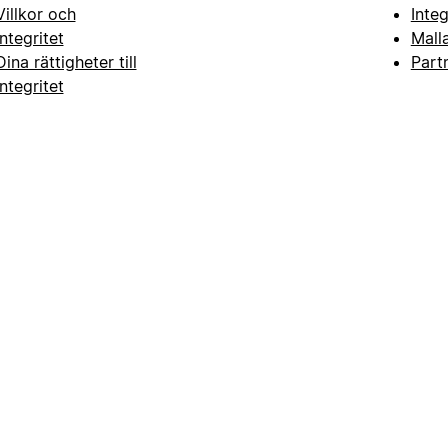
Villkor och
Inte
integritet
Mall
Dina rättigheter till
Part
integritet