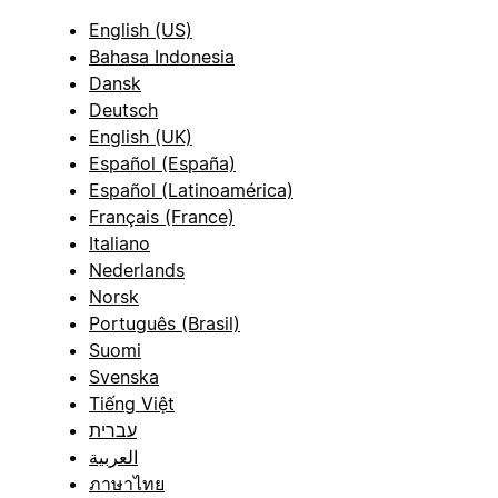
English (US)
Bahasa Indonesia
Dansk
Deutsch
English (UK)
Español (España)
Español (Latinoamérica)
Français (France)
Italiano
Nederlands
Norsk
Português (Brasil)
Suomi
Svenska
Tiếng Việt
עברית
العربية
ภาษาไทย