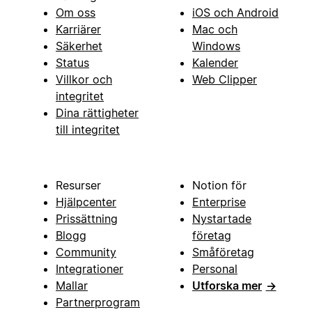
Om oss
iOS och Android
Karriärer
Mac och
Säkerhet
Windows
Status
Kalender
Villkor och
Web Clipper
integritet
Dina rättigheter
till integritet
Resurser
Notion för
Hjälpcenter
Enterprise
Prissättning
Nystartade
Blogg
företag
Community
Småföretag
Integrationer
Personal
Mallar
Utforska mer
→
Partnerprogram