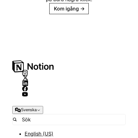
Kom igång
→
Svenska
English (US)