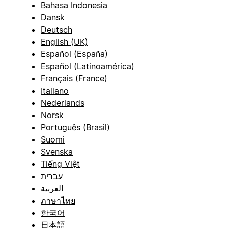
Bahasa Indonesia
Dansk
Deutsch
English (UK)
Español (España)
Español (Latinoamérica)
Français (France)
Italiano
Nederlands
Norsk
Português (Brasil)
Suomi
Svenska
Tiếng Việt
עברית
العربية
ภาษาไทย
한국어
日本語