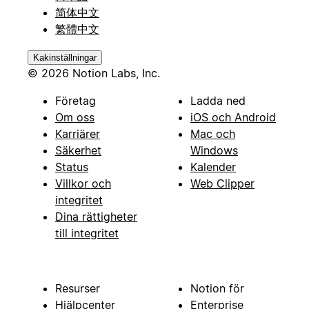
简体中文
繁體中文
Kakinställningar
© 2026 Notion Labs, Inc.
Företag
Ladda ned
Om oss
iOS och Android
Karriärer
Mac och
Säkerhet
Windows
Status
Kalender
Villkor och
Web Clipper
integritet
Dina rättigheter
till integritet
Resurser
Notion för
Hjälpcenter
Enterprise