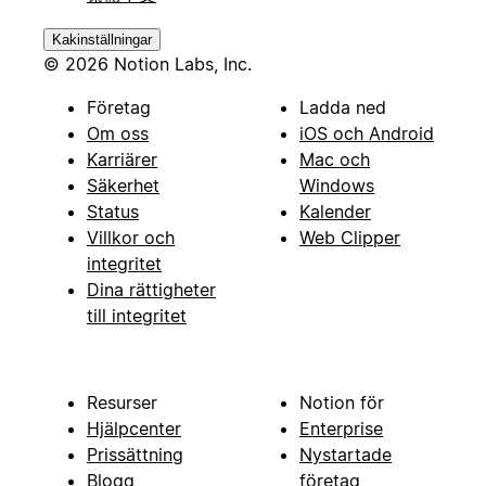
Kakinställningar
© 2026 Notion Labs, Inc.
Företag
Ladda ned
Om oss
iOS och Android
Karriärer
Mac och
Säkerhet
Windows
Status
Kalender
Villkor och
Web Clipper
integritet
Dina rättigheter
till integritet
Resurser
Notion för
Hjälpcenter
Enterprise
Prissättning
Nystartade
Blogg
företag