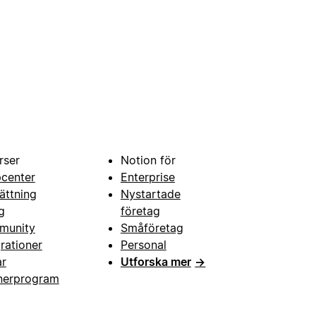
rser
Notion för
pcenter
Enterprise
ättning
Nystartade
g
företag
munity
Småföretag
grationer
Personal
ar
Utforska mer
→
nerprogram