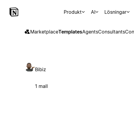
Produkt
AI
Lösningar
Marketplace
Templates
Agents
Consultants
Con
Bibiz
1 mall