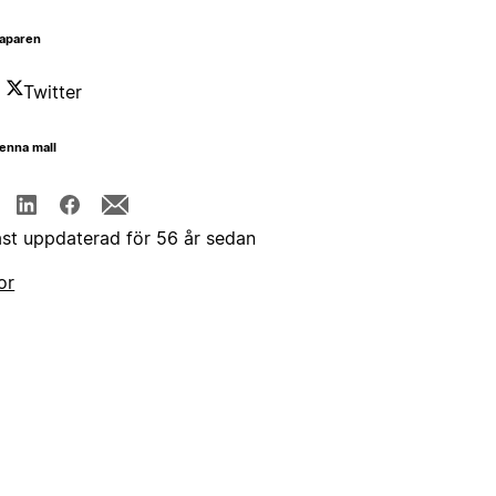
aparen
Twitter
enna mall
st uppdaterad för 56 år sedan
or