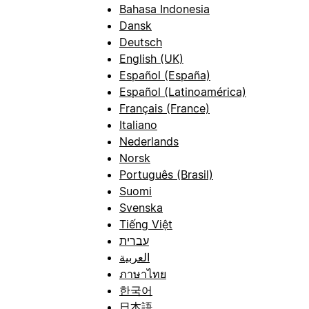
Bahasa Indonesia
Dansk
Deutsch
English (UK)
Español (España)
Español (Latinoamérica)
Français (France)
Italiano
Nederlands
Norsk
Português (Brasil)
Suomi
Svenska
Tiếng Việt
עברית
العربية
ภาษาไทย
한국어
日本語