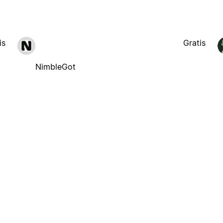
is
Gratis
NimbleGot