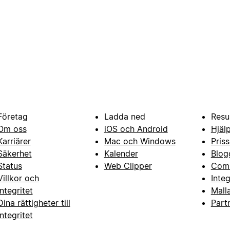
Företag
Ladda ned
Resu
Om oss
iOS och Android
Hjäl
Karriärer
Mac och Windows
Priss
Säkerhet
Kalender
Blog
Status
Web Clipper
Com
Villkor och
Inte
integritet
Mall
Dina rättigheter till
Part
integritet