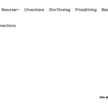
Resurser
Utvecklare
Storföretag
Prissättning
Bes
nections
Om d