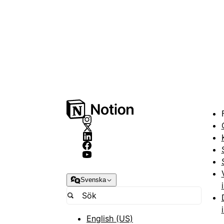
Svenska
English (US)