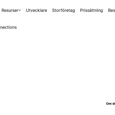
Resurser
Utvecklare
Storföretag
Prissättning
Bes
nections
Om d