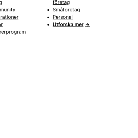
g
företag
munity
Småföretag
grationer
Personal
ar
Utforska mer
→
nerprogram