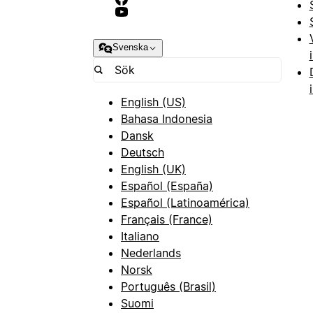
Svenska
English (US)
Bahasa Indonesia
Dansk
Deutsch
English (UK)
Español (España)
Español (Latinoamérica)
Français (France)
Italiano
Nederlands
Norsk
Português (Brasil)
Suomi