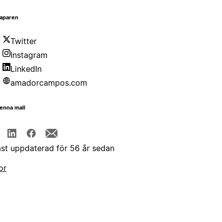
aparen
Twitter
Instagram
LinkedIn
amadorcampos.com
enna mall
st uppdaterad för 56 år sedan
or