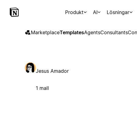
Produkt
AI
Lösningar
Marketplace
Templates
Agents
Consultants
Con
Jesus Amador
1 mall