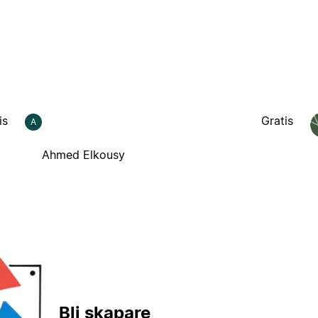
is
Gratis
A
Ahmed Elkousy
Bli skapare