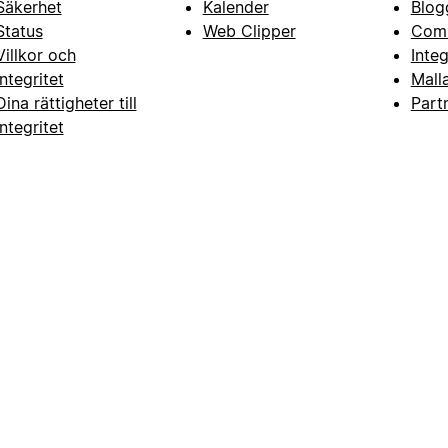
Säkerhet
Kalender
Blog
Status
Web Clipper
Com
Villkor och
Inte
integritet
Mall
Dina rättigheter till
Part
integritet