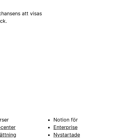
 chansens att visas
ick.
rser
Notion för
pcenter
Enterprise
ättning
Nystartade