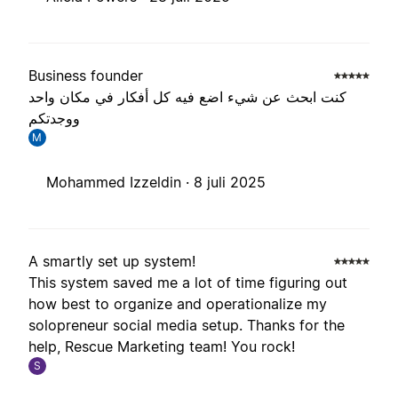
Business founder
كنت ابحث عن شيء اضع فيه كل أفكار في مكان واحد
ووجدتكم
M
Mohammed Izzeldin ·
8 juli 2025
A smartly set up system!
This system saved me a lot of time figuring out
how best to organize and operationalize my
solopreneur social media setup. Thanks for the
help, Rescue Marketing team! You rock!
S