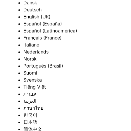
Dansk
Deutsch
English (UK)
Español (España)
Español (Latinoamérica)
Français (France)
Italiano
Nederlands
Norsk
Português (Brasil)
Suomi
Svenska
Tiếng Việt
עברית
العربية
ภาษาไทย
한국어
日本語
简体中文