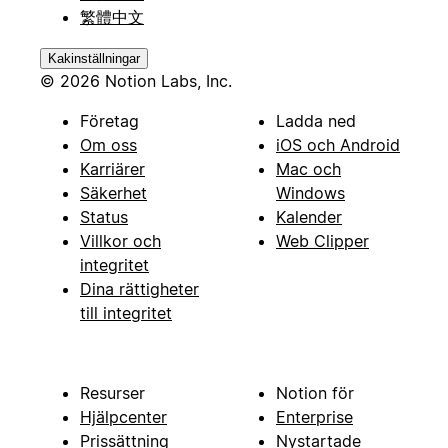
繁體中文
Kakinställningar
© 2026 Notion Labs, Inc.
Företag
Ladda ned
Om oss
iOS och Android
Karriärer
Mac och
Säkerhet
Windows
Status
Kalender
Villkor och
Web Clipper
integritet
Dina rättigheter
till integritet
Resurser
Notion för
Hjälpcenter
Enterprise
Prissättning
Nystartade