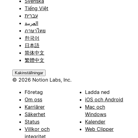
Svenska
Tiếng Việt
עברית
العربية
ภาษาไทย
한국어
日本語
简体中文
繁體中文
Kakinställningar
© 2026 Notion Labs, Inc.
Företag
Ladda ned
Om oss
iOS och Android
Karriärer
Mac och
Säkerhet
Windows
Status
Kalender
Villkor och
Web Clipper
integritet