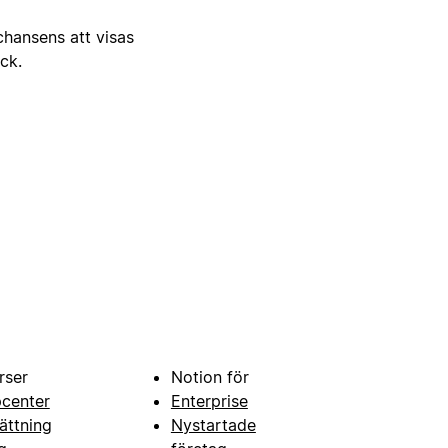
 chansens att visas
ick.
rser
Notion för
pcenter
Enterprise
ättning
Nystartade