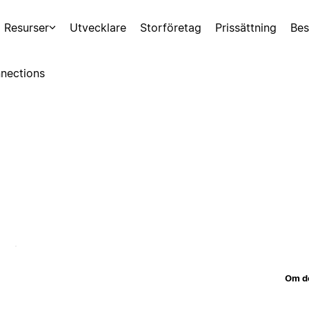
Resurser
Utvecklare
Storföretag
Prissättning
Bes
nections
Om d