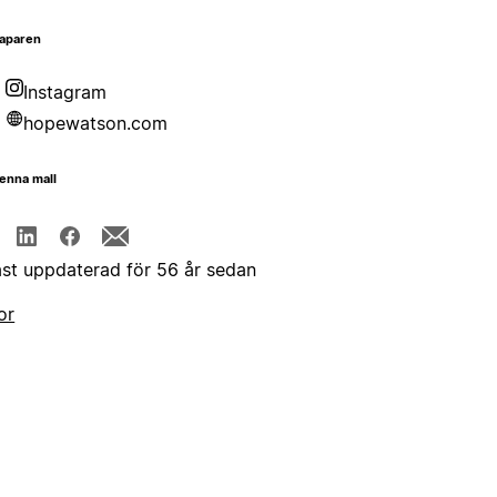
aparen
Instagram
hopewatson.com
enna mall
st uppdaterad för 56 år sedan
or