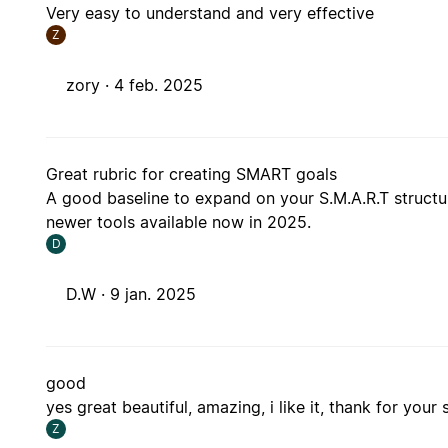
Very easy to understand and very effective
Z
zory ·
4 feb. 2025
Great rubric for creating SMART goals
A good baseline to expand on your S.M.A.R.T structu
newer tools available now in 2025.
D
D.W ·
9 jan. 2025
good
yes great beautiful, amazing, i like it, thank for your 
Z