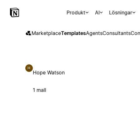
Produkt
AI
Lösningar
Marketplace
Templates
Agents
Consultants
Con
H
Hope Watson
1 mall