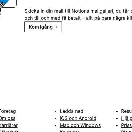
Skicka in din mall till Notions mallgalleri, du får
och till och med få betalt – allt på bara några kl
Kom igång
→
Företag
Ladda ned
Resu
Om oss
iOS och Android
Hjäl
Karriärer
Mac och Windows
Priss