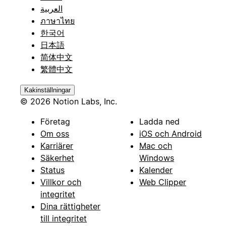
العربية
ภาษาไทย
한국어
日本語
简体中文
繁體中文
Kakinställningar
© 2026 Notion Labs, Inc.
Företag
Ladda ned
Om oss
iOS och Android
Karriärer
Mac och
Säkerhet
Windows
Status
Kalender
Villkor och
Web Clipper
integritet
Dina rättigheter
till integritet