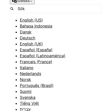
Svenska
English (US)
Bahasa Indonesia
Dansk
Deutsch
English (UK)
Español (España)
Español (Latinoamérica)
Français (France)
Italiano
Nederlands
Norsk
Português (Brasil)
Suomi
Svenska
Tiếng Việt
עברית