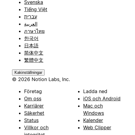
Svenska
Tiếng Việt
עברית
العربية
ภาษาไทย
한국어
日本語
简体中文
繁體中文
Kakinställningar
© 2026 Notion Labs, Inc.
Företag
Ladda ned
Om oss
iOS och Android
Karriärer
Mac och
Säkerhet
Windows
Status
Kalender
Villkor och
Web Clipper
integritet