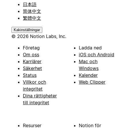
日本語
简体中文
繁體中文
Kakinställningar
© 2026 Notion Labs, Inc.
Företag
Ladda ned
Om oss
iOS och Android
Karriärer
Mac och
Säkerhet
Windows
Status
Kalender
Villkor och
Web Clipper
integritet
Dina rättigheter
till integritet
Resurser
Notion för