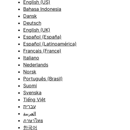
English (US)
Bahasa Indonesia
Dansk
Deutsch
English (UK)
Español (España)
Español (Latinoamérica)
Français (France)
Italiano
Nederlands
Norsk
Português (Brasil)
Suomi
Svenska
Tiếng Việt
עברית
العربية
ภาษาไทย
한국어