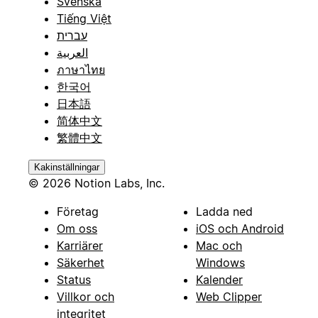
Svenska
Tiếng Việt
עברית
العربية
ภาษาไทย
한국어
日本語
简体中文
繁體中文
Kakinställningar
© 2026 Notion Labs, Inc.
Företag
Ladda ned
Om oss
iOS och Android
Karriärer
Mac och
Säkerhet
Windows
Status
Kalender
Villkor och
Web Clipper
integritet