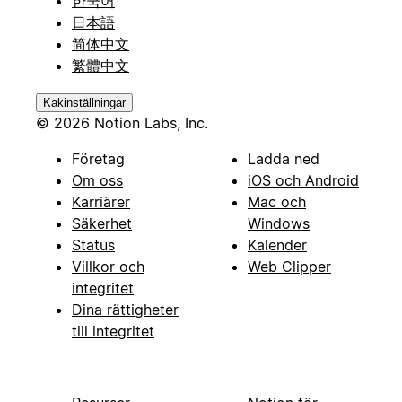
한국어
日本語
简体中文
繁體中文
Kakinställningar
© 2026 Notion Labs, Inc.
Företag
Ladda ned
Om oss
iOS och Android
Karriärer
Mac och
Säkerhet
Windows
Status
Kalender
Villkor och
Web Clipper
integritet
Dina rättigheter
till integritet