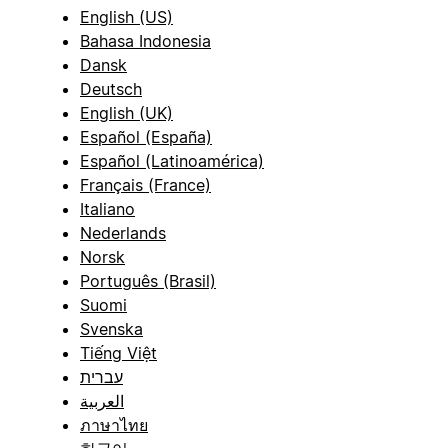
English (US)
Bahasa Indonesia
Dansk
Deutsch
English (UK)
Español (España)
Español (Latinoamérica)
Français (France)
Italiano
Nederlands
Norsk
Português (Brasil)
Suomi
Svenska
Tiếng Việt
עברית
العربية
ภาษาไทย