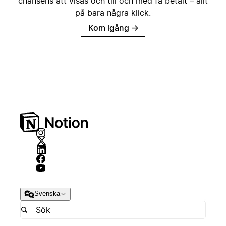
chansens att visas och till och med få betalt – allt
på bara några klick.
Kom igång
→
Svenska