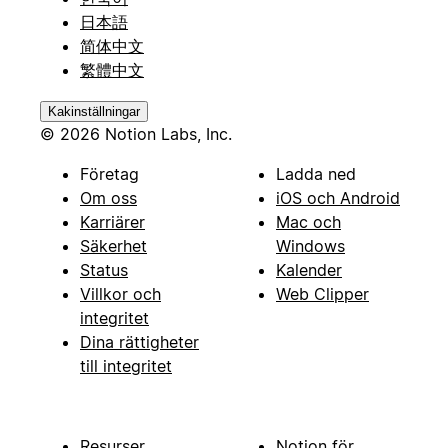
日本語
简体中文
繁體中文
Kakinställningar
© 2026 Notion Labs, Inc.
Företag
Ladda ned
Om oss
iOS och Android
Karriärer
Mac och
Säkerhet
Windows
Status
Kalender
Villkor och
Web Clipper
integritet
Dina rättigheter
till integritet
Resurser
Notion för