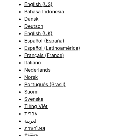
English (US)
Bahasa Indonesia
Dansk
Deutsch
English (UK)
Español (España)
Español (Latinoamérica)
Français (France)
Italiano
Nederlands
Norsk
Português (Brasil)
Suomi
Svenska
Tiếng Việt
עברית
العربية
ภาษาไทย
한국어