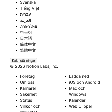
Svenska
Tiếng Việt
עברית
العربية
ภาษาไทย
한국어
日本語
简体中文
繁體中文
Kakinställningar
© 2026 Notion Labs, Inc.
Företag
Ladda ned
Om oss
iOS och Android
Karriärer
Mac och
Säkerhet
Windows
Status
Kalender
Villkor och
Web Clipper