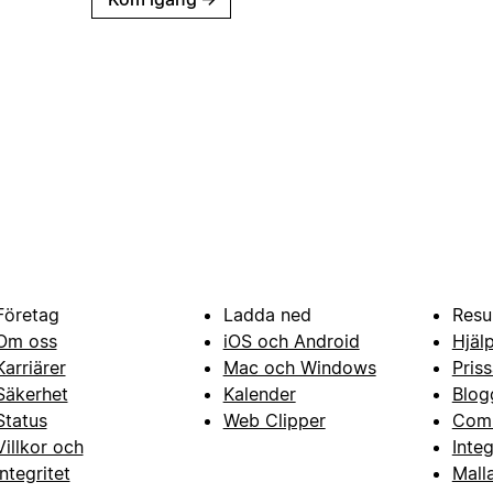
Företag
Ladda ned
Resu
Om oss
iOS och Android
Hjäl
Karriärer
Mac och Windows
Priss
Säkerhet
Kalender
Blog
Status
Web Clipper
Com
Villkor och
Inte
integritet
Mall