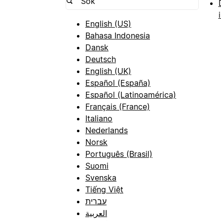
English (US)
Bahasa Indonesia
Dansk
Deutsch
English (UK)
Español (España)
Español (Latinoamérica)
Français (France)
Italiano
Nederlands
Norsk
Português (Brasil)
Suomi
Svenska
Tiếng Việt
עברית
العربية