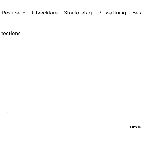
Resurser
Utvecklare
Storföretag
Prissättning
Bes
nections
Om d