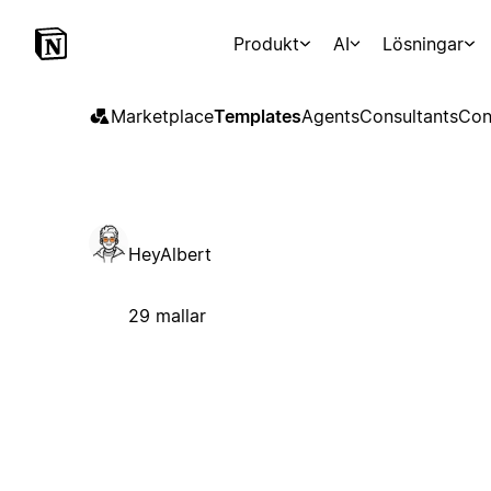
Produkt
AI
Lösningar
Marketplace
Templates
Agents
Consultants
Con
HeyAlbert
29 mallar