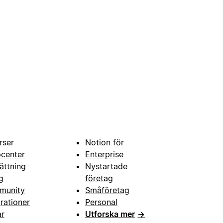
rser
Notion för
pcenter
Enterprise
ättning
Nystartade
g
företag
munity
Småföretag
grationer
Personal
ar
Utforska mer
→