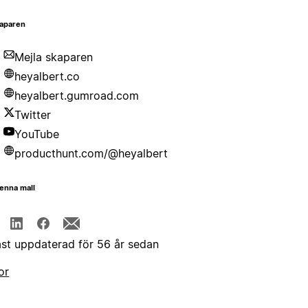
aparen
Mejla skaparen
heyalbert.co
heyalbert.gumroad.com
Twitter
YouTube
producthunt.com/@heyalbert
enna mall
st uppdaterad för 56 år sedan
or