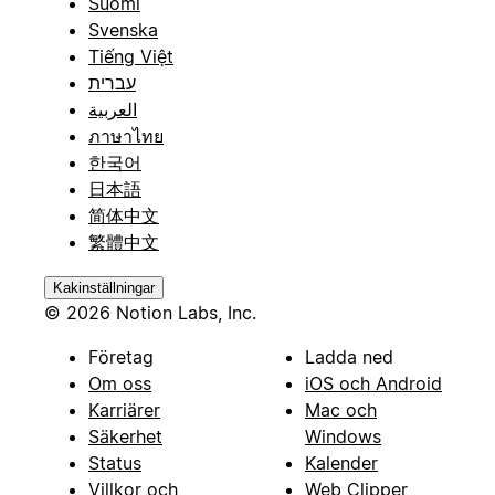
Suomi
Svenska
Tiếng Việt
עברית
العربية
ภาษาไทย
한국어
日本語
简体中文
繁體中文
Kakinställningar
© 2026 Notion Labs, Inc.
Företag
Ladda ned
Om oss
iOS och Android
Karriärer
Mac och
Säkerhet
Windows
Status
Kalender
Villkor och
Web Clipper