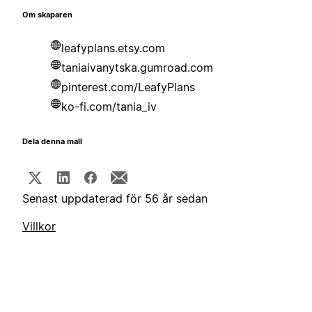
Om skaparen
leafyplans.etsy.com
taniaivanytska.gumroad.com
pinterest.com/LeafyPlans
ko-fi.com/tania_iv
Dela denna mall
Senast uppdaterad för 56 år sedan
Villkor