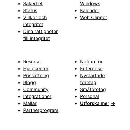
Säkerhet
Windows
Status
Kalender
Villkor och
Web Clipper
integritet
Dina rättigheter
till integritet
Resurser
Notion för
Hjälpcenter
Enterprise
Prissättning
Nystartade
Blogg
företag
Community
Småföretag
Integrationer
Personal
Mallar
Utforska mer
→
Partnerprogram