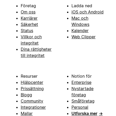
Företag
Ladda ned
Om oss
iOS och Android
Karriärer
Mac och
Säkerhet
Windows
Status
Kalender
Villkor och
Web Clipper
integritet
Dina rättigheter
till integritet
Resurser
Notion för
Hjälpcenter
Enterprise
Prissättning
Nystartade
Blogg
företag
Community
Småföretag
Integrationer
Personal
Mallar
Utforska mer
→