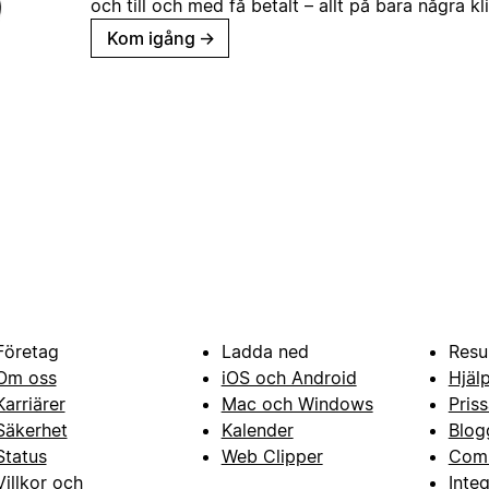
och till och med få betalt – allt på bara några kl
Kom igång
→
Företag
Ladda ned
Resu
Om oss
iOS och Android
Hjäl
Karriärer
Mac och Windows
Priss
Säkerhet
Kalender
Blog
Status
Web Clipper
Com
Villkor och
Inte