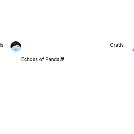
is
Gratis
Echoes of Panda🐼