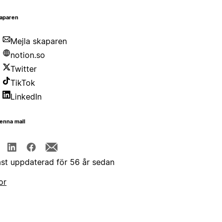
aparen
Mejla skaparen
notion.so
Twitter
TikTok
LinkedIn
enna mall
st uppdaterad för 56 år sedan
or