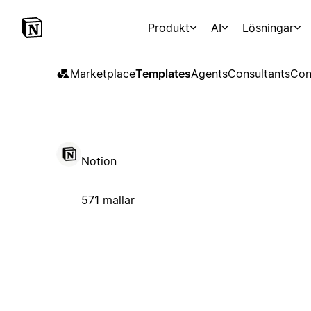
Produkt
AI
Lösningar
Marketplace
Templates
Agents
Consultants
Con
Notion
571 mallar