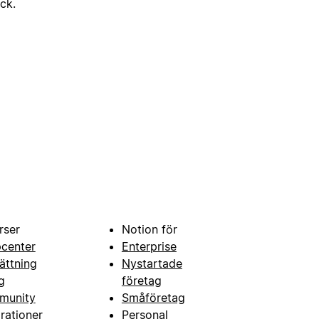
ick.
rser
Notion för
pcenter
Enterprise
ättning
Nystartade
g
företag
munity
Småföretag
grationer
Personal