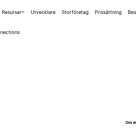
Resurser
Utvecklare
Storföretag
Prissättning
Bes
nections
Om d