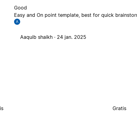
Good
Easy and On point template, best for quick brainsto
A
Aaquib shaikh ·
24 jan. 2025
is
Gratis