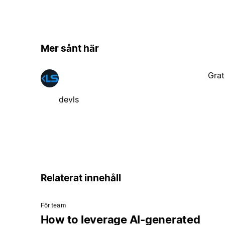
Mer sånt här
Grat
devls
Relaterat innehåll
För team
How to leverage AI-generated