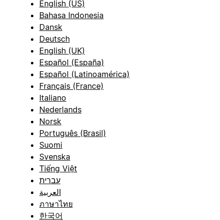
English (US)
Bahasa Indonesia
Dansk
Deutsch
English (UK)
Español (España)
Español (Latinoamérica)
Français (France)
Italiano
Nederlands
Norsk
Português (Brasil)
Suomi
Svenska
Tiếng Việt
עברית
العربية
ภาษาไทย
한국어