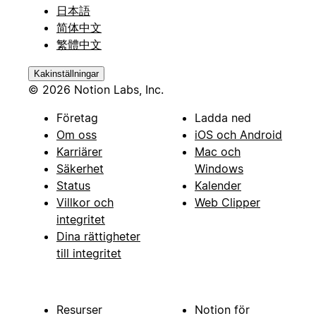
日本語
简体中文
繁體中文
Kakinställningar
© 2026 Notion Labs, Inc.
Företag
Ladda ned
Om oss
iOS och Android
Karriärer
Mac och
Säkerhet
Windows
Status
Kalender
Villkor och
Web Clipper
integritet
Dina rättigheter
till integritet
Resurser
Notion för