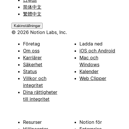
简体中文
繁體中文
Kakinställningar
© 2026 Notion Labs, Inc.
Företag
Ladda ned
Om oss
iOS och Android
Karriärer
Mac och
Säkerhet
Windows
Status
Kalender
Villkor och
Web Clipper
integritet
Dina rättigheter
till integritet
Resurser
Notion för
Hjälpcenter
Enterprise