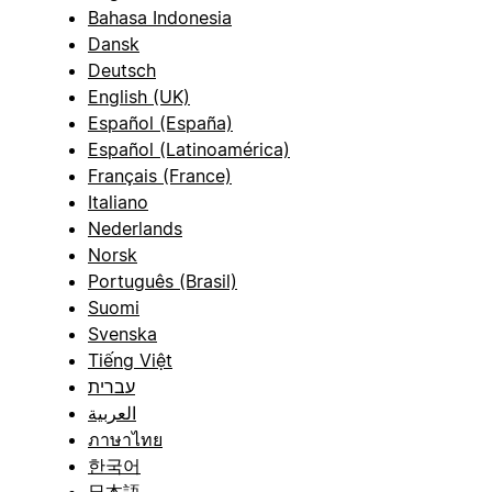
Bahasa Indonesia
Dansk
Deutsch
English (UK)
Español (España)
Español (Latinoamérica)
Français (France)
Italiano
Nederlands
Norsk
Português (Brasil)
Suomi
Svenska
Tiếng Việt
עברית
العربية
ภาษาไทย
한국어
日本語