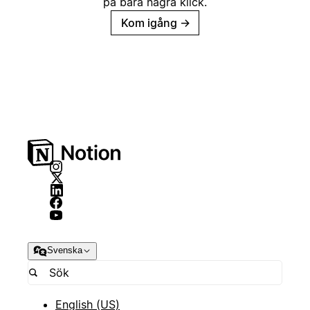
på bara några klick.
Kom igång
→
Svenska
English (US)