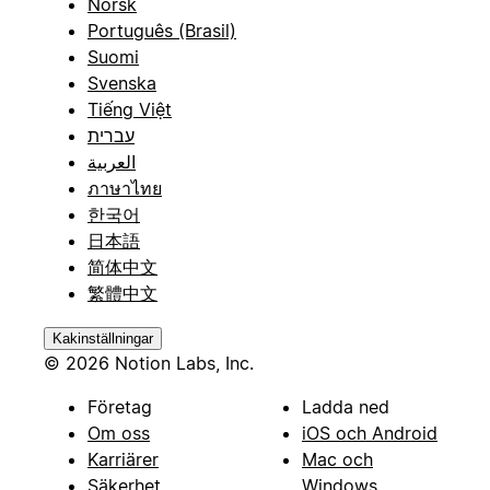
Norsk
Português (Brasil)
Suomi
Svenska
Tiếng Việt
עברית
العربية
ภาษาไทย
한국어
日本語
简体中文
繁體中文
Kakinställningar
© 2026 Notion Labs, Inc.
Företag
Ladda ned
Om oss
iOS och Android
Karriärer
Mac och
Säkerhet
Windows