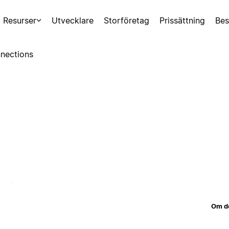
Resurser
Utvecklare
Storföretag
Prissättning
Bes
nections
Om d