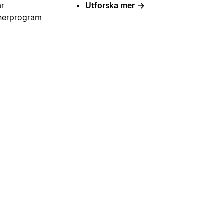
ar
Utforska mer
→
nerprogram