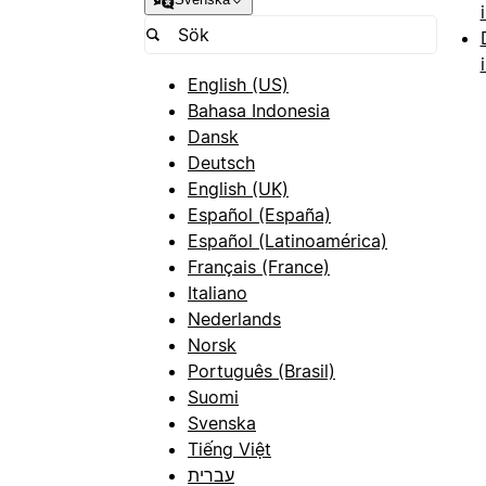
English (US)
Bahasa Indonesia
Dansk
Deutsch
English (UK)
Español (España)
Español (Latinoamérica)
Français (France)
Italiano
Nederlands
Norsk
Português (Brasil)
Suomi
Svenska
Tiếng Việt
עברית