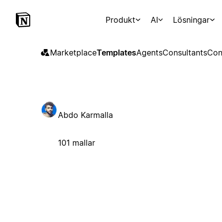
Produkt
AI
Lösningar
Marketplace
Templates
Agents
Consultants
Con
Abdo Karmalla
101 mallar