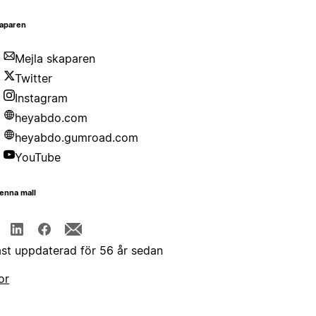
aparen
Mejla skaparen
Twitter
Instagram
heyabdo.com
heyabdo.gumroad.com
YouTube
enna mall
st uppdaterad för 56 år sedan
or