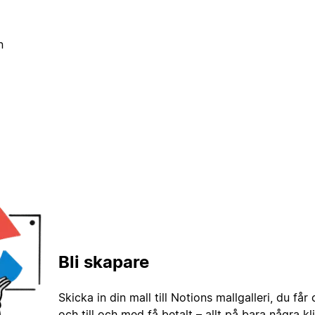
n
Bli skapare
Skicka in din mall till Notions mallgalleri, du får
och till och med få betalt – allt på bara några kl