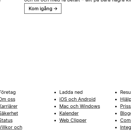
Kom igång
→
Företag
Ladda ned
Resu
Om oss
iOS och Android
Hjäl
Karriärer
Mac och Windows
Priss
Säkerhet
Kalender
Blog
Status
Web Clipper
Com
Villkor och
Inte