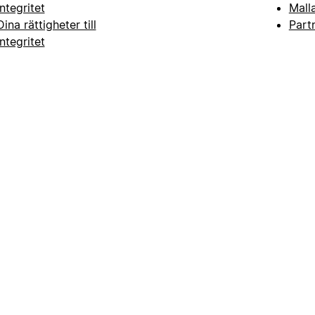
integritet
Mall
Dina rättigheter till
Part
integritet