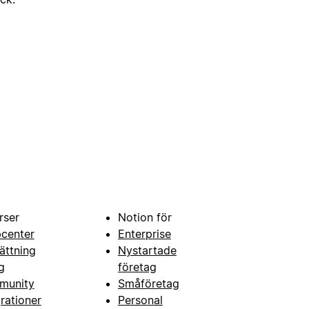
rser
Notion för
pcenter
Enterprise
ättning
Nystartade
g
företag
munity
Småföretag
grationer
Personal