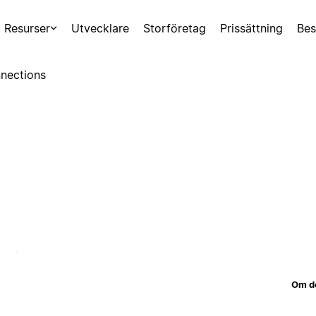
Resurser
Utvecklare
Storföretag
Prissättning
Bes
nections
Om d