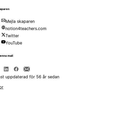
aparen
Mejla skaparen
notion4teachers.com
Twitter
YouTube
enna mall
st uppdaterad för 56 år sedan
or