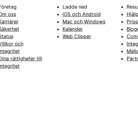
Företag
Ladda ned
Resu
Om oss
iOS och Android
Hjäl
Karriärer
Mac och Windows
Priss
Säkerhet
Kalender
Blog
Status
Web Clipper
Com
Villkor och
Inte
integritet
Mall
Dina rättigheter till
Part
integritet