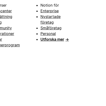
rser
Notion för
pcenter
Enterprise
ättning
Nystartade
g
företag
munity
Småföretag
grationer
Personal
ar
Utforska mer
→
nerprogram