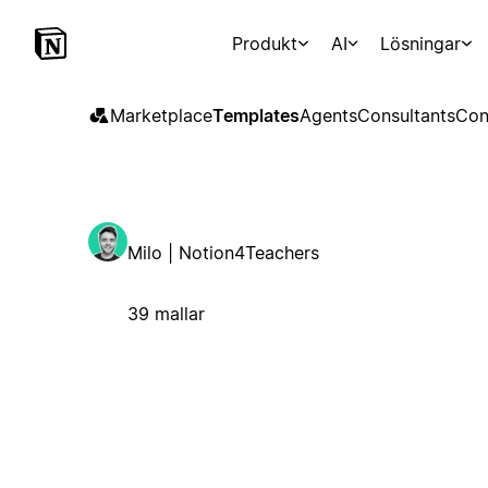
Produkt
AI
Lösningar
Marketplace
Templates
Agents
Consultants
Con
Milo | Notion4Teachers
39 mallar