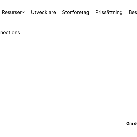
Resurser
Utvecklare
Storföretag
Prissättning
Bes
nections
Om d