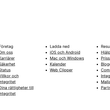
Företag
Ladda ned
Resu
Om oss
iOS och Android
Hjäl
Karriärer
Mac och Windows
Priss
Säkerhet
Kalender
Blog
Status
Web Clipper
Com
Villkor och
Inte
integritet
Mall
Dina rättigheter till
Part
integritet