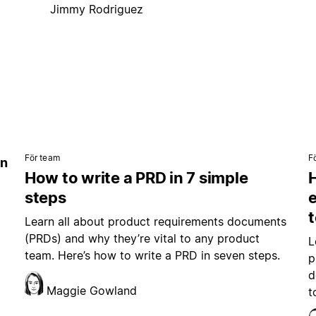
Jimmy Rodriguez
För team
F
in
How to write a PRD in 7 simple
steps
e
Learn all about product requirements documents
(PRDs) and why they’re vital to any product
L
team. Here’s how to write a PRD in seven steps.
p
d
Maggie Gowland
t