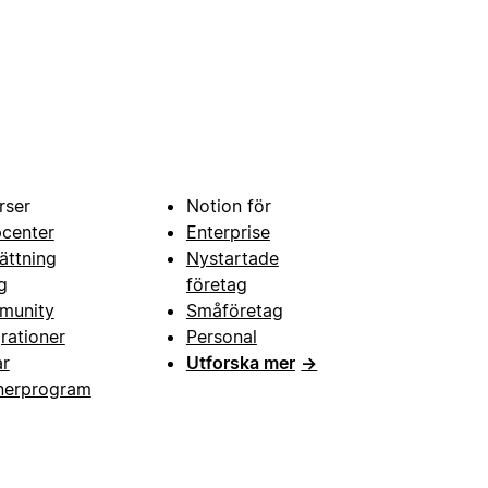
rser
Notion för
pcenter
Enterprise
ättning
Nystartade
g
företag
munity
Småföretag
grationer
Personal
ar
Utforska mer
→
nerprogram