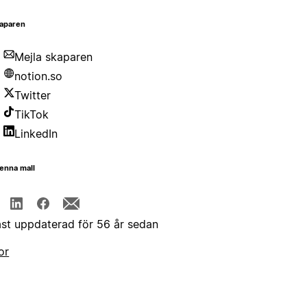
aparen
Mejla skaparen
notion.so
Twitter
TikTok
LinkedIn
enna mall
st uppdaterad för 56 år sedan
or