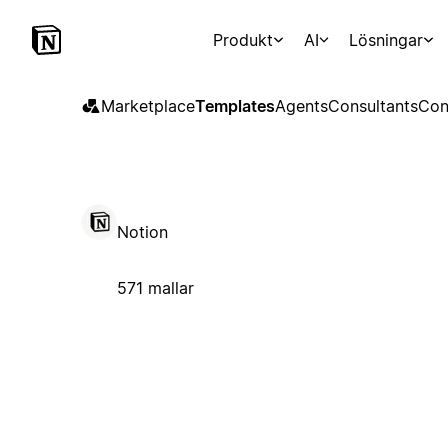
Produkt
AI
Lösningar
Marketplace
Templates
Agents
Consultants
Con
Notion
571 mallar