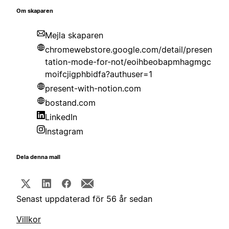
Om skaparen
Mejla skaparen
chromewebstore.google.com/detail/presen
tation-mode-for-not/eoihbeobapmhagmgc
moifcjigphbidfa?authuser=1
present-with-notion.com
bostand.com
LinkedIn
Instagram
Dela denna mall
Senast uppdaterad för 56 år sedan
Villkor