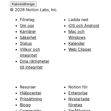
Kakinställningar
© 2026 Notion Labs, Inc.
Företag
Ladda ned
Om oss
iOS och Android
Karriärer
Mac och
Säkerhet
Windows
Status
Kalender
Villkor och
Web Clipper
integritet
Dina rättigheter
till integritet
Resurser
Notion för
Hjälpcenter
Enterprise
Prissättning
Nystartade
Blogg
företag
Community
Småföretag