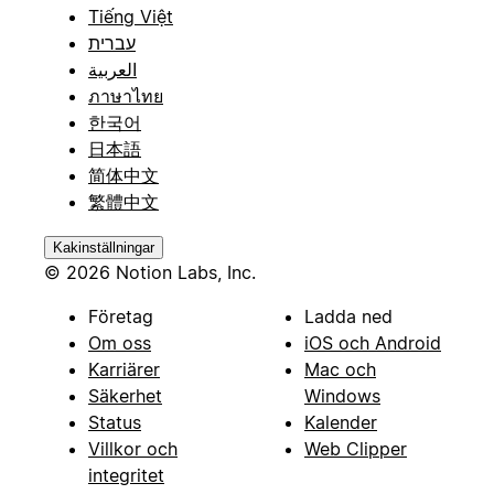
Tiếng Việt
עברית
العربية
ภาษาไทย
한국어
日本語
简体中文
繁體中文
Kakinställningar
© 2026 Notion Labs, Inc.
Företag
Ladda ned
Om oss
iOS och Android
Karriärer
Mac och
Säkerhet
Windows
Status
Kalender
Villkor och
Web Clipper
integritet