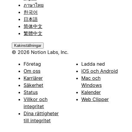
ภาษาไทย
한국어
日本語
简体中文
繁體中文
Kakinställningar
© 2026 Notion Labs, Inc.
Företag
Ladda ned
Om oss
iOS och Android
Karriärer
Mac och
Säkerhet
Windows
Status
Kalender
Villkor och
Web Clipper
integritet
Dina rättigheter
till integritet