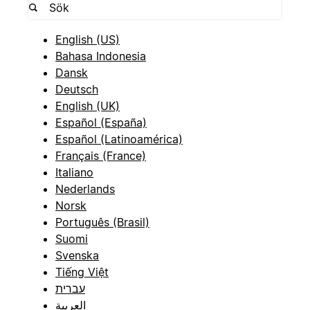
English (US)
Bahasa Indonesia
Dansk
Deutsch
English (UK)
Español (España)
Español (Latinoamérica)
Français (France)
Italiano
Nederlands
Norsk
Português (Brasil)
Suomi
Svenska
Tiếng Việt
עברית
العربية