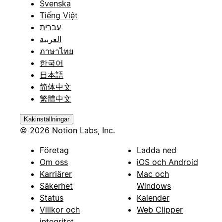
Svenska
Tiếng Việt
עברית
العربية
ภาษาไทย
한국어
日本語
简体中文
繁體中文
Kakinställningar
© 2026 Notion Labs, Inc.
Företag
Ladda ned
Om oss
iOS och Android
Karriärer
Mac och
Säkerhet
Windows
Status
Kalender
Villkor och
Web Clipper
integritet